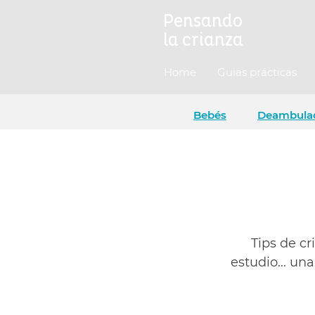
Pensando
la crianza
Home
Guias prácticas
Bebés
Deambula
Tips de cr
estudio... u