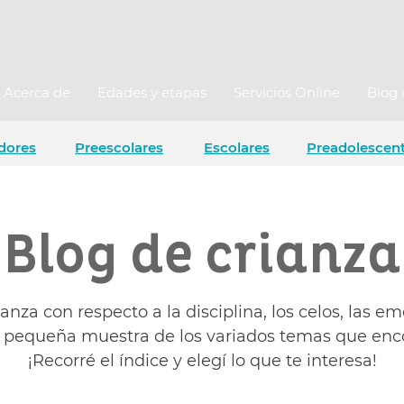
Acerca de
Edades y etapas
Servicios Online
Blog 
dores
Preescolares
Escolares
Preadolescen
Blog de crianza
ianza con respecto a la disciplina, los celos, las em
na pequeña muestra de los variados temas que enco
¡Recorré el índice y elegí lo que te interesa!