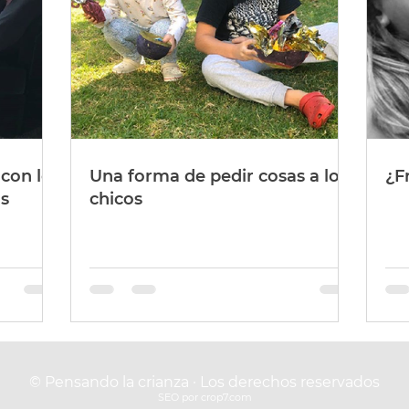
 con los
Una forma de pedir cosas a los
¿F
us
chicos
© Pensando la crianza · Los derechos reservados
SEO por crop7.com