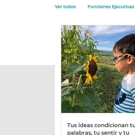
Ver todos
Funciones Ejecutivas
El sueño en los chicos
Los
La mirada de los niños
Ti
Tus ideas condicionan t
palabras, tu sentir y tu