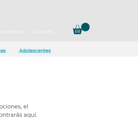
de crianza
Contacto
tes
Adolescentes
ociones, el
ntrarás aquí.