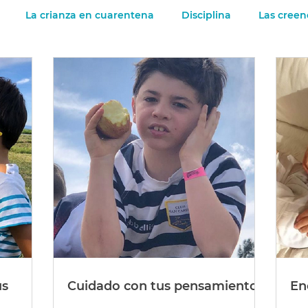
La crianza en cuarentena
Disciplina
Las creen
 chicos y el divorcio
Las emociones de los chicos
Rab
ps generales
us
Cuidado con tus pensamientos
En