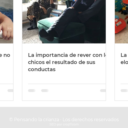
e no
La importancia de rever con los
La 
chicos el resultado de sus
el
conductas
© Pensando la crianza · Los derechos reservados
SEO por crop7.com