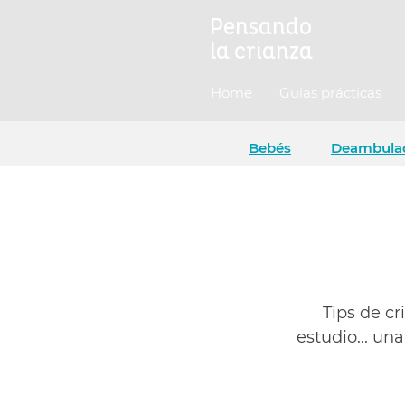
Pensando
la crianza
Home
Guias prácticas
Bebés
Deambula
Tips de cr
estudio... u