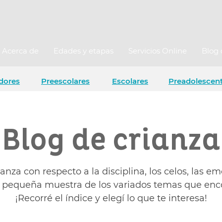
Acerca de
Edades y etapas
Servicios Online
Blog 
dores
Preescolares
Escolares
Preadolescen
Blog de crianza
ianza con respecto a la disciplina, los celos, las em
na pequeña muestra de los variados temas que enco
¡Recorré el índice y elegí lo que te interesa!