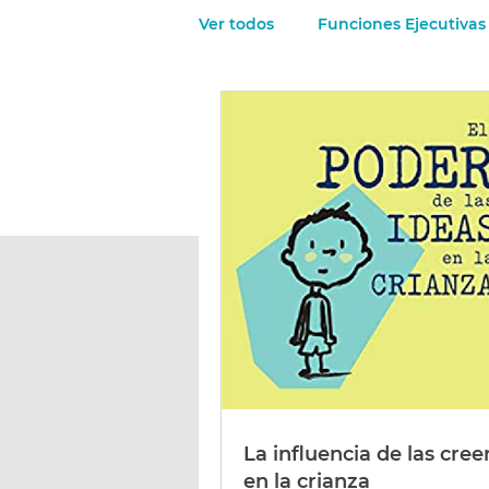
Ver todos
Funciones Ejecutivas
El sueño en los chicos
Los
La mirada de los niños
Ti
La influencia de las cree
en la crianza