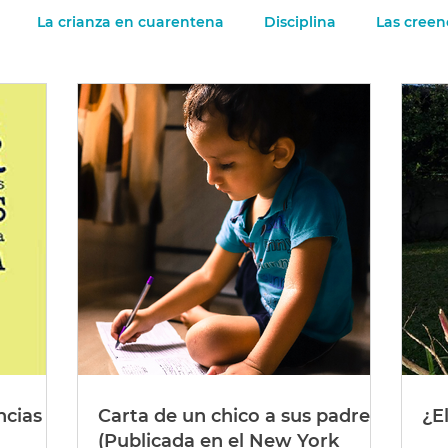
La crianza en cuarentena
Disciplina
Las creen
 chicos y el divorcio
Las emociones de los chicos
Rab
ps generales
ncias
Carta de un chico a sus padres
¿E
(Publicada en el New York