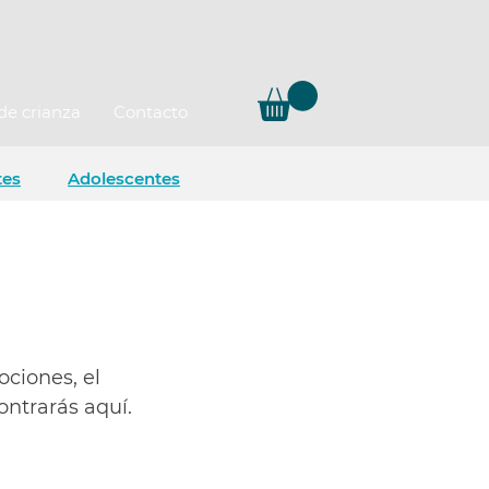
de crianza
Contacto
tes
Adolescentes
ociones, el
ntrarás aquí.