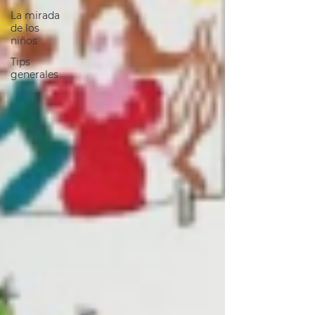
La mirada
de los
niños
Tips
generales