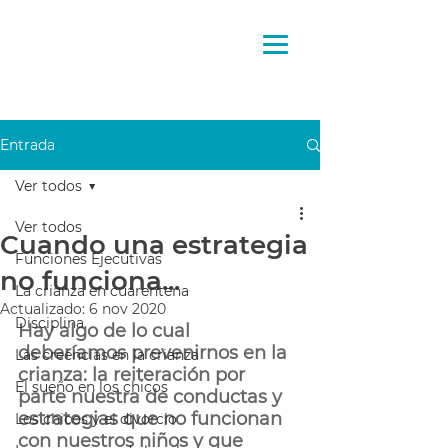
Pensando
la crianza
Entrada
Ver todos
Ver todos
Cuando una estrategia
Funciones Ejecutivas
no funciona...
La crianza en cuarentena
Actualizado:
6 nov 2020
Disciplina
Hay algo de lo cual 
deberíamos prevenirnos en la 
Las creencias en la crianza
crianza: la reiteración por 
El sueño en los chicos
parte nuestra de conductas y 
estrategias que no funcionan 
Los chicos y el divorcio
con nuestros niños y que 