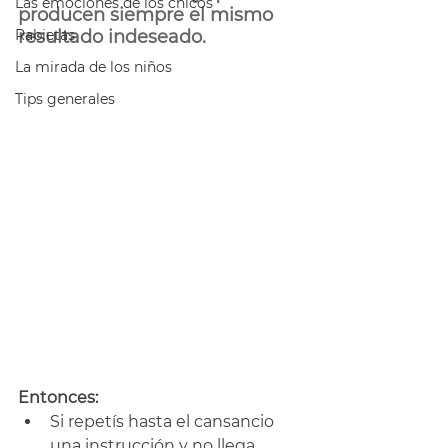
Las emociones de los chicos
producen siempre el mismo 
Rabietas
resultado indeseado. 
La mirada de los niños
Tips generales
Entonces:
Si repetís hasta el cansancio 
una instrucción y no llega, 