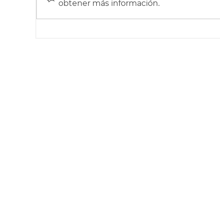
obtener más información.
Preadolescentes ¿cómo
Pr
criarlos sin morir en el
cr
intento?
in