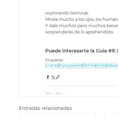
explorando texturas.
Mirala mucho a los ojos, los huma
Y dale muchos pero muchos besos 
sorprenderás de lo aprehendido.
Puede interesarte la 
Guía 
#9
:
Etiquetas:
crianza
hijosypadres
familia
niñez
bebes
Entradas relacionadas