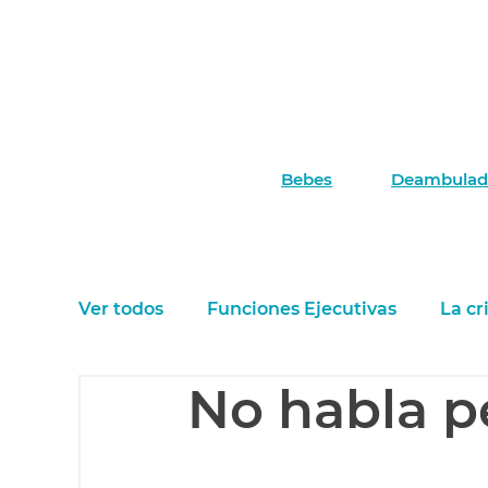
Pensando
la crianza
Home
Guias prácticas
Bebes
Deambulad
Ver todos
Funciones Ejecutivas
La cr
No habla pe
Las creencias en la crianza
El sueño 
Las emociones de los chicos
Rabieta