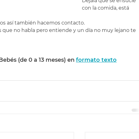
Dejala que se ensucie 
con la comida, está 
nos así también hacemos contacto.
que no habla pero entiende y un día no muy lejano te 
 Bebés (de 0 a 13 meses) en 
formato texto