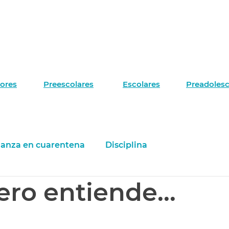
Acerca de
Edades y etapas
Servicios Online
Blog 
ores
Preescolares
Escolares
Preadoles
ianza en cuarentena
Disciplina
ro entiende...
en los chicos
Los chicos y el divorcio
s
La mirada de los niños
Tips generales