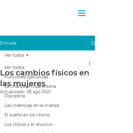
Pensando
la crianza
Entrada
Ver todos
Ver todos
Los cambios físicos en
Funciones Ejecutivas
las mujeres
La crianza en cuarentena
Actualizado:
28 ago 2021
Disciplina
Las creencias en la crianza
El sueño en los chicos
Los chicos y el divorcio