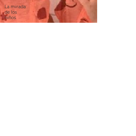
La mirada
de los
niños
Tips
generales