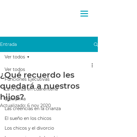
Pensando
la crianza
Entrada
Ver todos
Ver todos
¿Qué recuerdo les
Funciones Ejecutivas
quedará a nuestros
La crianza en cuarentena
hijos?
Disciplina
Actualizado:
6 nov 2020
Las creencias en la crianza
El sueño en los chicos
Los chicos y el divorcio