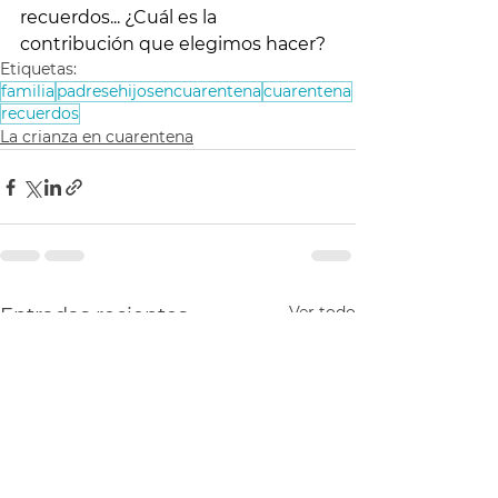
recuerdos... ¿Cuál es la 
contribución que elegimos hacer?
Etiquetas:
familia
padresehijosencuarentena
cuarentena
recuerdos
La crianza en cuarentena
Ver todo
Entradas recientes