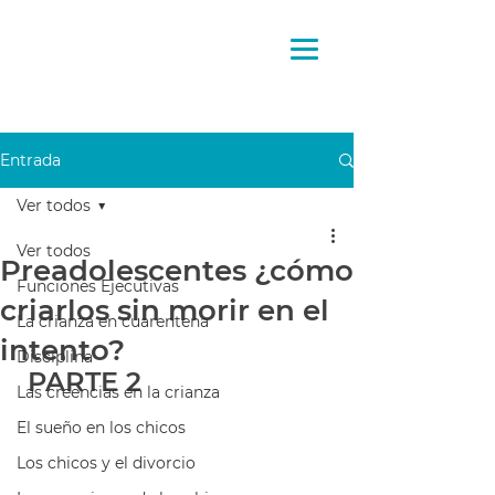
Pensando
la crianza
Entrada
Ver todos
Ver todos
Preadolescentes ¿cómo
Funciones Ejecutivas
criarlos sin morir en el
La crianza en cuarentena
intento?
Disciplina
 PARTE 2
Las creencias en la crianza
El sueño en los chicos
Los chicos y el divorcio