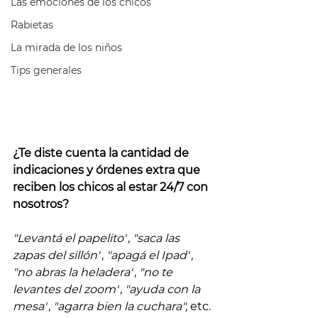
Las emociones de los chicos
Rabietas
La mirada de los niños
Tips generales
¿Te diste cuenta la cantidad de 
indicaciones y órdenes extra que 
reciben los chicos al estar 24/7 con 
nosotros?
"Levantá el papelito"
, 
"saca las 
zapas del sillón"
, 
"apagá el Ipad"
, 
"no abras la heladera"
, 
"no te 
levantes del zoom"
, 
"ayuda con la 
mesa"
, 
"agarra bien la cuchara",
 etc. 