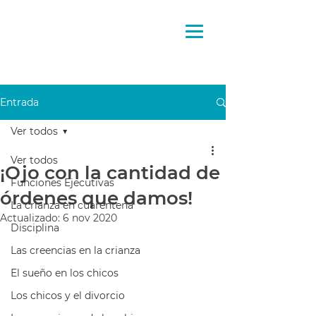
Pensando
la crianza
Entrada
Ver todos
Ver todos
¡Ojo con la cantidad de
Funciones Ejecutivas
órdenes que damos!
La crianza en cuarentena
Actualizado:
6 nov 2020
Disciplina
Las creencias en la crianza
El sueño en los chicos
Los chicos y el divorcio